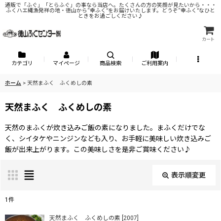
通販で「ふぐ」「とらふぐ」の事なら当店へ。たくさんの方の笑顔が見たいから・・・
ふくハエ縄漁発祥の地・徳山から“幸ふく”をお届けいたします。どうぞ“幸ふく”なひと
ときをお過ごしください♪
カート
カテゴリ
マイページ
商品検索
ご利用案内
ホーム
>
天然まふく ふくめしの素
天然まふく ふくめしの素
天然のまふくが炊き込みご飯の素になりました。まふくだけでな
く、シイタケやニンジンなども入り、お手軽に美味しい炊き込みご
飯が出来上がります。この美味しさを是非ご賞味ください♪
表示順変更
閉じる
1
件
表示数
:
天然まふく ふくめしの素
[
2007
]