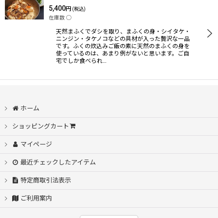
5,400
円
(税込)
在庫数 ◯
並び順
:
天然まふくでダシを取り、まふくの身・シイタケ・
ニンジン・タケノコなどの具材が入った贅沢な一品
です。ふくの炊込みご飯の素に天然のまふくの身を
使っているのは、あまり例がないと思います。ご自
絞り込む
宅でしか食べられ…
ホーム
ショッピングカート
マイページ
最近チェックしたアイテム
特定商取引法表示
ご利用案内