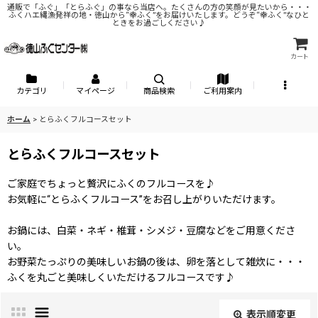
通販で「ふぐ」「とらふぐ」の事なら当店へ。たくさんの方の笑顔が見たいから・・・
ふくハエ縄漁発祥の地・徳山から“幸ふく”をお届けいたします。どうぞ“幸ふく”なひと
ときをお過ごしください♪
カート
カテゴリ
マイページ
商品検索
ご利用案内
ホーム
>
とらふくフルコースセット
とらふくフルコースセット
ご家庭でちょっと贅沢にふくのフルコースを♪
お気軽に“とらふくフルコース”をお召し上がりいただけます。
お鍋には、白菜・ネギ・椎茸・シメジ・豆腐などをご用意くださ
い。
お野菜たっぷりの美味しいお鍋の後は、卵を落として雑炊に・・・
ふくを丸ごと美味しくいただけるフルコースです♪
表示順変更