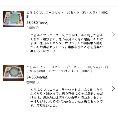
とらふくフルコースセット 尺セット（約４人前）
[
1002-
B
]
28,080
円
(税込)
在庫数 ◯
とらふくフルコース・尺セットは、ふく刺しからふ
くちり・雑炊まで、思う存分ふくをご堪能いただけ
ます。徳山ふくセンターオリジナルの特撰ポン酢も
ついたお得なセットです。素敵なひとときを是非お
楽しみください♪…
とらふくフルコースセット 尺一セット （約５人前・白
子があるのはこのセットだけです。）
[
1002-C
]
34,560
円
(税込)
在庫数 ◯
とらふくフルコース・尺一セットは、ふく刺しから
ふくちり・雑炊まで、思う存分ふくをご堪能いただ
けます。通の方には堪らない白子や徳山ふくセンタ
ーオリジナルの特撰ポン酢もついたお得なセットで
す。素敵なひとと…