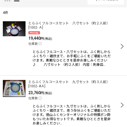
閉じる
4
件
表示数
:
とらふくフルコースセット 八寸セット（約２人前）
[
1002- Ａ
]
19,440
円
(税込)
並び順
:
在庫数 ◯
とらふくフルコース・八寸セットは、ふく刺しから
ふくちり・雑炊まで、お手軽にふくをご堪能いただ
絞り込む
けます。素敵なひとときを是非お楽しみください
♪ 八寸セット （約２人前） 内容：刺身皿…
とらふくフルコースセット 九寸セット（約３人前）
[
1002- AＡ
]
23,760
円
(税込)
在庫数 ◯
とらふくフルコース・九寸セットは、ふく刺しから
ふくちり・雑炊まで、思う存分ふくをご堪能いただ
けます。徳山ふくセンターオリジナルの特撰ポン酢
もついたお得なセットです。素敵なひとときを是非
お楽しみください…