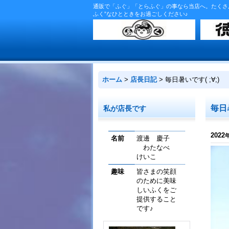
通販で「ふぐ」「とらふぐ」の事なら当店へ。たくさ
ふく”なひとときをお過ごしください♪
ホーム
>
店長日記
>
毎日暑いです( ;∀;)
毎日暑
私が店長です
2022
名前
渡邊 慶子
わたなべ
けいこ
趣味
皆さまの笑顔
のために美味
しいふくをご
提供すること
です♪