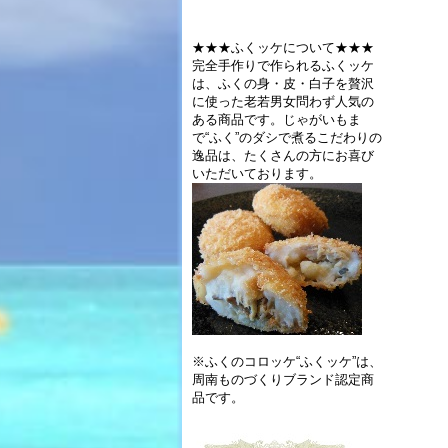
★★★ふくッケについて★★★
完全手作りで作られるふくッケ
は、ふくの身・皮・白子を贅沢
に使った老若男女問わず人気の
ある商品です。じゃがいもま
で“ふく”のダシで煮るこだわりの
逸品は、たくさんの方にお喜び
いただいております。
※ふくのコロッケ“ふくッケ”は、
周南ものづくりブランド認定商
品です。