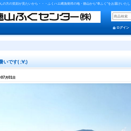
んの方の笑顔が見たいから・・・ふくハエ縄漁発祥の地・徳山から“幸ふく”をお届けいたし
ログイン
いです( ;∀;)
07
01
年
月
日