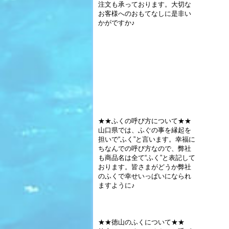
注文も承っております。大切な
お客様へのおもてなしに是非い
かがですか♪
★★ふくの呼び方について★★
山口県では、ふぐの事を縁起を
担いで“ふく”と言います。幸福に
ちなんでの呼び方なので、弊社
も商品名は全て“ふく”と表記して
おります。皆さまがどうか弊社
のふくで幸せいっぱいになられ
ますように♪
★★徳山のふくについて★★