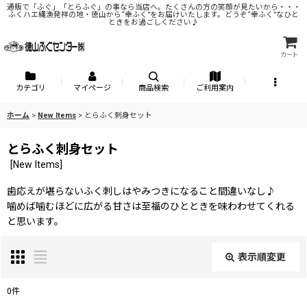
通販で「ふぐ」「とらふぐ」の事なら当店へ。たくさんの方の笑顔が見たいから・・・
ふくハエ縄漁発祥の地・徳山から“幸ふく”をお届けいたします。どうぞ“幸ふく”なひと
ときをお過ごしください♪
カート
カテゴリ
マイページ
商品検索
ご利用案内
ホーム
>
New Items
>
とらふく刺身セット
とらふく刺身セット
[
New Items
]
歯応えが堪らないふく刺しはやみつきになること間違いなし♪
噛めば噛むほどに広がる甘さは至福のひとときを味わわせてくれる
と思います。
表示順変更
閉じる
0
件